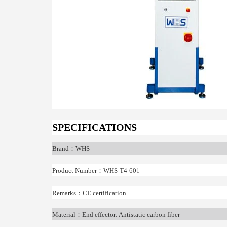
SPECIFICATIONS
Brand
：
WHS
Product Number
：
WHS-T4-601
Remarks
：
CE certification
Material
：
End effector: Antistatic carbon fiber