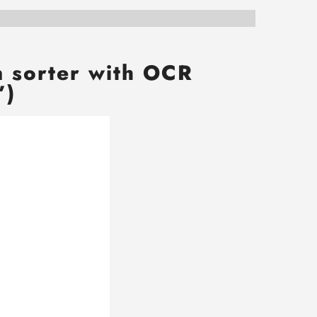
n sorter with OCR
”)