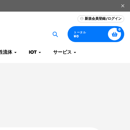
新規会員登録/ログイン
0
トータル
¥0
捜
索
性流体
IOT
サービス