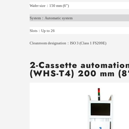
Wafer size
：
150 mm (6”)
System
：
Automatic system
Slots
：
Up to 26
Cleanroom designation
：
ISO 3 (Class 1 FS209E)
2-Cassette automatio
(WHS-T4) 200 mm (8