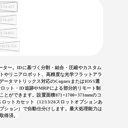
T4-401
T4-601
T4-801
T4-701
ーター。
ID
に基づく分割・結合・圧縮やカスタム
トやリニアロボット、高精度な光学フラットアラ
データマトリックス対応の
Cognex
または
IOSS
選
でロット・
ID
追跡や
MRP
による部分的リモート制
ことができます。設置面積
871
×
1700
×
373mm
のコ
スロットカセット（
12/13/26
スロットオプションあ
プション）で自動仕分けします。最大処理能力は
取得済。