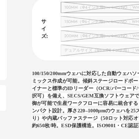
100MM（Φ4インチ用） パーツNO.：WHS-
サ
150MM（Φ6インチ用） パーツNO.：WHS-
イ
ズ:
200MM（Φ8インチ用） パーツNO.：WHS-
デュアルサイズ（Φ6～Φ8インチ用）：WHS-
100/150/200mm
ウェハに対応した自動ウェハソ
ミックス作成が可能。傾斜ステージロードポー
イナーと標準の
ID
リーダー（
OCR/
バーコード
/
択可）を備え、
SECS/GEM
互換ソフトウェア
御が可能で生産ワークフローに容易に統合する
ンパクト設計。厚さ
220
–
1000
μ
m
のウェハを
25
り）や内蔵バッファステージ（
50
ロット対応オ
約
650
枚
/
時。
ESD
保護構造。
ISO9001
・
CE
認証