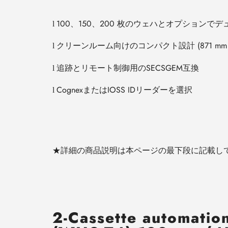
100
、
150
、
200
枚のウェハとオプションでデ
l
クリーンルーム向けのコンパクト設計
(871 mm
l
追跡とリモート制御用の
SECSGEM
互換
l
Cognex
または
IOSS ID
リーダーを選択
l
★詳細の商品説明は本ページの最下段に記載し
2-Cassette automatio