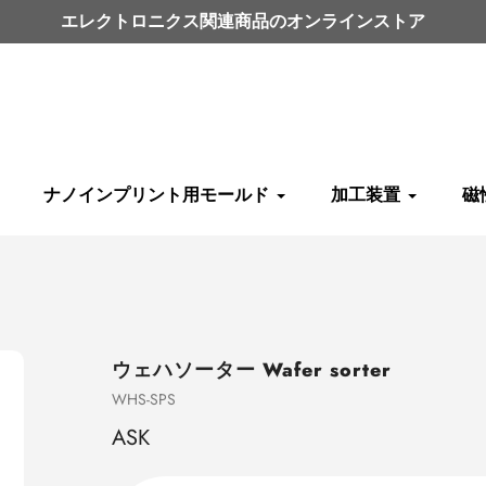
エレクトロニクス関連商品のオンラインストア
ナノインプリント用モールド
加工装置
磁
ウェハソーター Wafer sorter
売
WHS-SPS
り
ASK
手