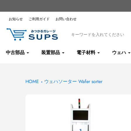
コ
ン
テ
お知らせ
ご利用ガイド
お問い合わせ
ン
ツ
へ
ス
キ
中古部品
装置部品
電子材料
ウェハ
ッ
プ
HOME
ウェハソーター Wafer sorter