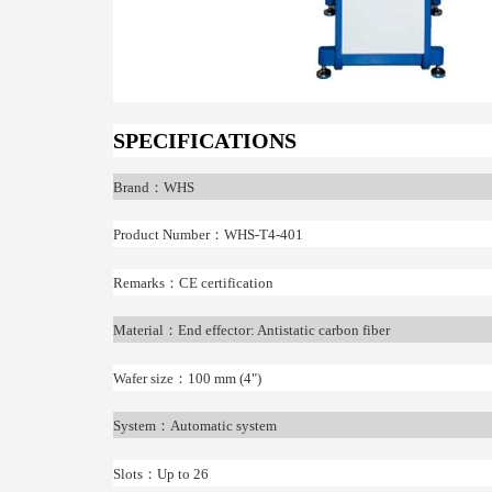
SPECIFICATIONS
Brand
：
WHS
Product Number
：
WHS-T4-401
Remarks
：
CE certification
Material
：
End effector: Antistatic carbon fiber
Wafer size
：
100 mm (4")
System
：
Automatic system
Slots
：
Up to 26