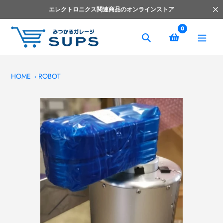
コ
エレクトロニクス関連商品のオンラインストア
ン
テ
0
ン
捜
ツ
索
へ
ス
HOME
ROBOT
キ
ッ
プ