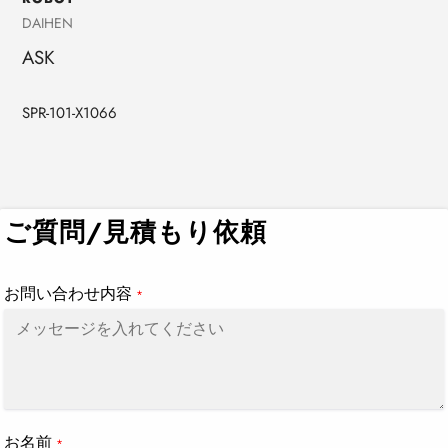
売
DAIHEN
り
ASK
手
SPR-101-X1066
カ
ー
ト
ご質問/見積もり依頼
に
商
品
お問い合わせ内容
*
を
追
加
す
る
お名前
*