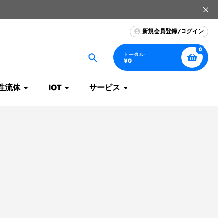
新規会員登録/ログイン
0
トータル
¥0
捜
索
性流体
IOT
サービス