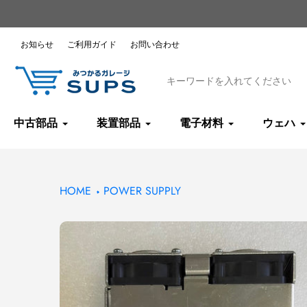
コ
ン
テ
お知らせ
ご利用ガイド
お問い合わせ
ン
ツ
へ
ス
キ
中古部品
装置部品
電子材料
ウェハ
ッ
プ
HOME
POWER SUPPLY