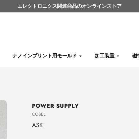
エレクトロニクス関連商品のオンラインストア
ナノインプリント用モールド
加工装置
磁
POWER SUPPLY
売
COSEL
り
ASK
手