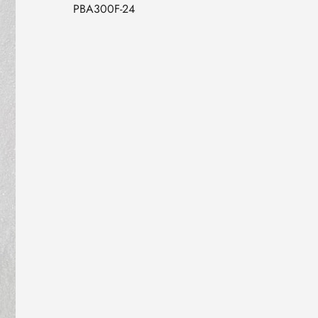
PBA300F-24
カ
ー
ト
に
商
品
を
追
加
す
る