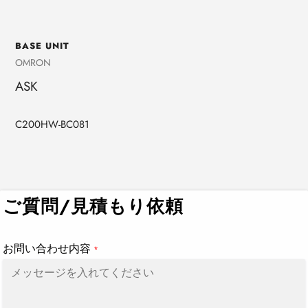
BASE UNIT
売
OMRON
り
ASK
手
C200HW-BC081
カ
ー
ト
ご質問/見積もり依頼
に
商
品
お問い合わせ内容
*
を
追
加
す