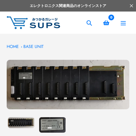
コ
エレクトロニクス関連商品のオンラインストア
ン
テ
0
ン
捜
ツ
索
へ
ス
HOME
BASE UNIT
キ
ッ
プ