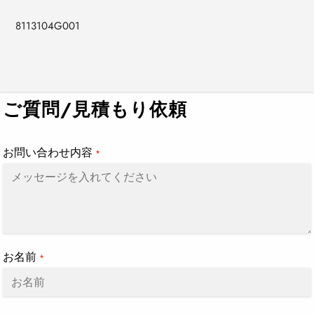
8113104G001
カ
ー
ト
ご質問/見積もり依頼
に
商
品
お問い合わせ内容
*
を
追
加
す
る
お名前
*