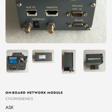
ON-BOARD NETWORK MODULE
売
CTI-CRYOGENICS
り
ASK
手