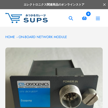
コ
エレクトロニクス関連商品のオンラインストア
ン
テ
0
ン
捜
ツ
索
へ
ス
HOME
ON-BOARD NETWORK MODULE
キ
ッ
プ