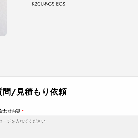
K2CU-F-GS EGS
カ
ー
ト
に
商
品
を
追
加
す
質問/見積もり依頼
る
合わせ内容
*