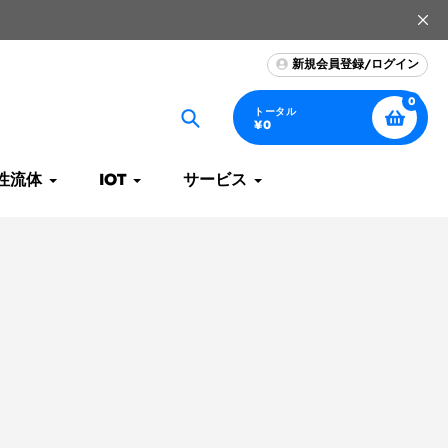
新規会員登録/ログイン
0
トータル
¥0
捜
索
性流体
IOT
サービス