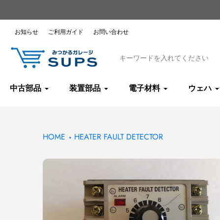
コ
ン
テ
お知らせ
ご利用ガイド
お問い合わせ
ン
ツ
へ
ス
キ
中古部品
装置部品
電子材料
ウェハ
ッ
プ
HOME
HEATER FAULT DETECTOR