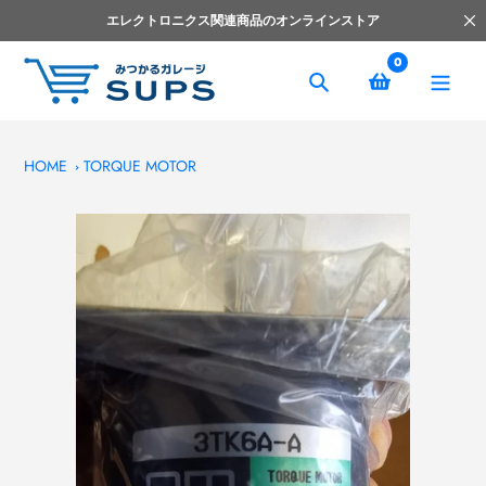
コ
エレクトロニクス関連商品のオンラインストア
ン
テ
0
ン
捜
ツ
索
へ
ス
HOME
TORQUE MOTOR
キ
ッ
プ