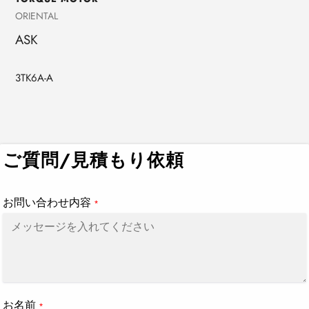
売
ORIENTAL
り
ASK
手
3TK6A-A
カ
ー
ト
ご質問/見積もり依頼
に
商
品
お問い合わせ内容
*
を
追
加
す
る
お名前
*