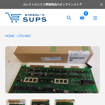
コ
エレクトロニクス関連商品のオンラインストア
ン
テ
0
ン
捜
ツ
索
へ
ス
HOME
CPU-88C
キ
ッ
プ