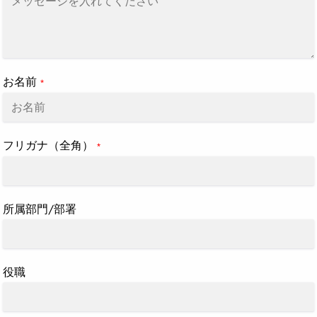
加
す
る
お名前
*
フリガナ（全角）
*
所属部門/部署
役職