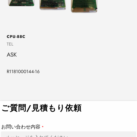
CPU-88C
売
TEL
り
ASK
手
R1181000144-16
カ
ー
ト
ご質問/見積もり依頼
に
商
品
お問い合わせ内容
*
を
追