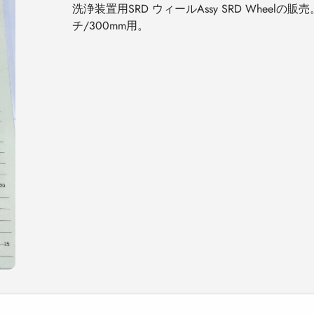
洗浄装置用SRD ウィールAssy SRD Wheelの販売
チ/300mm用。
カ
ー
ト
に
商
品
を
追
加
す
る