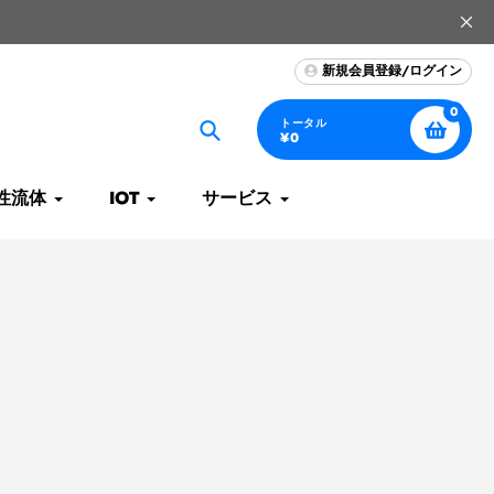
新規会員登録/ログイン
0
トータル
¥0
捜
索
性流体
IOT
サービス