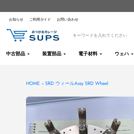
コ
ン
テ
お知らせ
ご利用ガイド
お問い合わせ
ン
ツ
へ
ス
キ
中古部品
装置部品
電子材料
ウェハ
ッ
プ
HOME
SRD ウィールAssy SRD Wheel