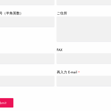
号（半角英数）
ご住所
FAX
再入力 E-mail
*
*
bmit