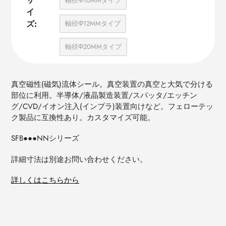
軸径Φ10MMタイプ
イ
ズ:
軸径Φ12MMタイプ
軸径Φ20MMタイプ
真空磁性(磁気)流体シール。真空装置の真空と大気で分ける
部位に利用。半導体/液晶製造装置/スパッタ/エッチン
グ/CVD/イオン注入(インプラ)装置向けなど。フェローテッ
ク製品に互換性あり。カスタマイズ可能。
SFB●●●NNシリーズ
詳細寸法は別途お問い合わせください。
詳しくはこちらから
カ
ー