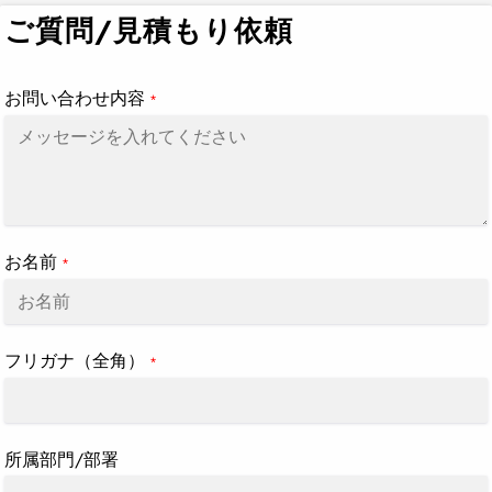
ト
ご質問/見積もり依頼
に
商
品
お問い合わせ内容
*
を
追
加
す
る
お名前
*
フリガナ（全角）
*
所属部門/部署