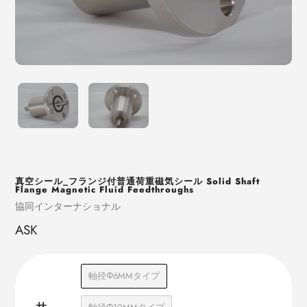
真空シール_フランジ付普通荷重磁気シール Solid Shaft
Flange Magnetic Fluid Feedthroughs
売
協同インターナショナル
り
ASK
手
軸径Φ6MMタイプ
サ