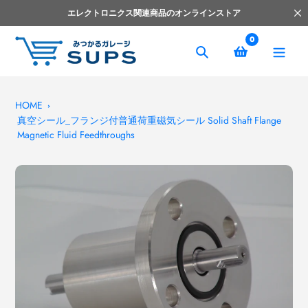
コ
エレクトロニクス関連商品のオンラインストア
ン
テ
0
ン
捜
ツ
索
へ
ス
HOME
真空シール_フランジ付普通荷重磁気シール Solid Shaft Flange
キ
Magnetic Fluid Feedthroughs
ッ
プ