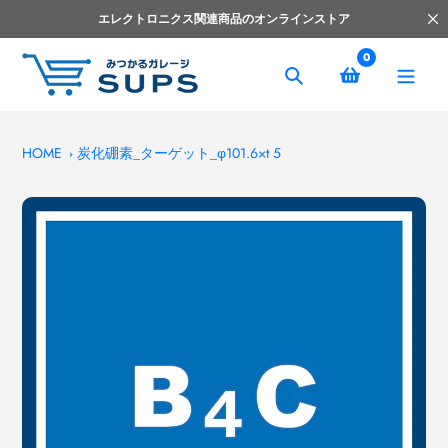
コ
エレクトロニクス関連商品のオンラインストア
ン
テ
0
ン
捜
ツ
索
へ
ス
HOME
炭化硼素_ターゲット_φ101.6×t 5
キ
ッ
プ