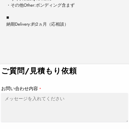
・その他Other:ボンディング含まず
■
納期Delivery:約2ヵ月（応相談）
カ
ー
ト
ご質問/見積もり依頼
に
商
品
お問い合わせ内容
*
を
追
加
す
る