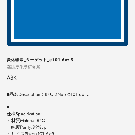
炭化硼素_ターゲット_φ101.6×t 5
売
高純度化学研究所
り
ASK
手
■品名Description：B4C 2Nup φ101.6×t 5
■
仕様Specification:
・材質Material:B4C
・純度Purity:99%up
・サイズSize:φ101.6xt5