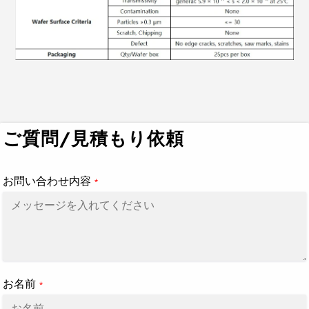
カ
ー
ト
ご質問/見積もり依頼
に
商
品
お問い合わせ内容
*
を
追
加
す
る
お名前
*