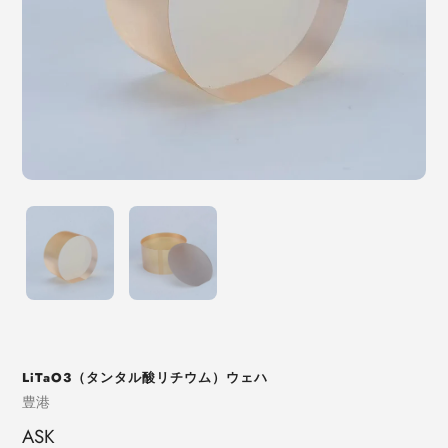
LiTaO3（タンタル酸リチウム）ウェハ
売
豊港
り
ASK
手