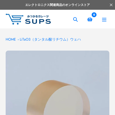
コ
エレクトロニクス関連商品のオンラインストア
ン
テ
0
ン
捜
ツ
索
へ
ス
HOME
LiTaO3（タンタル酸リチウム）ウェハ
キ
ッ
プ