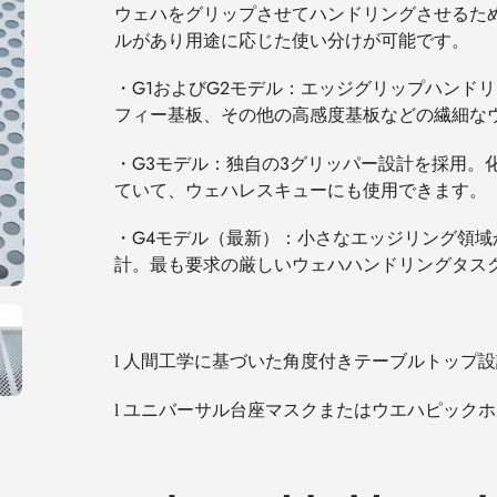
ウェハをグリップさせてハンドリングさせるた
ルがあり用途に応じた使い分けが可能です。
・
G1
および
G2
モデル：エッジグリップハンドリ
フィー基板、その他の高感度基板などの繊細な
・
G3
モデル：独自の
3
グリッパー設計を採用。
ていて、ウェハレスキューにも使用できます。
・
G4
モデル（最新）：小さなエッジリング領域
計。最も要求の厳しいウェハハンドリングタス
人間工学に基づいた角度付きテーブルトップ設
l
ユニバーサル台座マスクまたはウエハピックホ
l