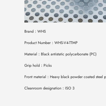
Brand：WHS
Product Number：
WHS-V4-TTMP
Material：Black antistatic polycarbonate (PC)
Grip hold：Picks
Front material：Heavy black powder coated steel pl
Cleanroom designation：ISO 3