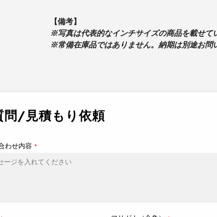
【備考】
※写真は代表的なインチサイズの商品を載せて
※常備在庫品ではありません。納期は別途お問
カ
ー
ト
に
質問/見積もり依頼
商
品
を
合わせ内容
*
追
加
す
る