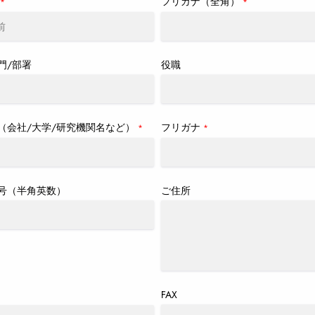
フリガナ（全角）
*
*
門/部署
役職
（会社/大学/研究機関名など）
フリガナ
*
*
号（半角英数）
ご住所
FAX