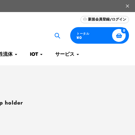
新規会員登録/ログイン
0
トータル
¥0
捜
索
性流体
IOT
サービス
holder