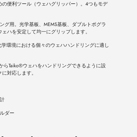
めの便利ツール（ウェハグリッパー）。
4
つもモデ
ング用。光学基板、
MEMS
基板、ダブルトポグラ
ウェハを安定して均一にグリップします。
化学環境における個々のウェハハンドリングに適し
から
Taiko®
ウェハをハンドリングできるように設
クに対応します。
計
ルダー