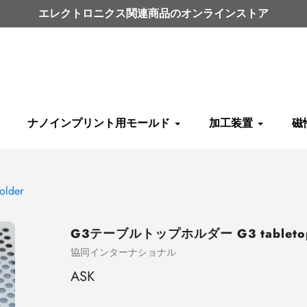
エレクトロニクス関連商品のオンラインストア
ナノインプリント用モールド
加工装置
磁
lder
G3テーブルトップホルダー G3 tabletop 
売
協同インターナショナル
り
ASK
手