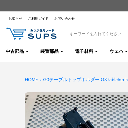
コ
ン
テ
お知らせ
ご利用ガイド
お問い合わせ
ン
ツ
へ
ス
キ
中古部品
装置部品
電子材料
ウェハ
ッ
プ
HOME
G3テーブルトップホルダー G3 tabletop ho