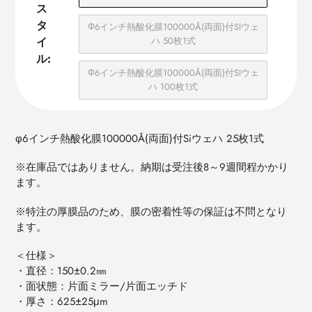
ス
タ
Φ6インチ熱酸化膜100000Å(両⾯)付SIウェ
イ
ハ 50枚1式
ル:
Φ6インチ熱酸化膜100000Å(両⾯)付SIウェ
ハ 100枚1式
φ6インチ熱酸化膜100000Å(両⾯)付Siウェハ 25枚1式
※在庫品ではありません。納期は受注後8～9週間程かかり
ます。
※特注の厚膜品のため、膜の密着性等の保証は不問となり
ます。
＜仕様＞
・直径：
150±0.2
㎜
・面状態：片面ミラー
/
片面エッチド
・厚さ：
625±25μm