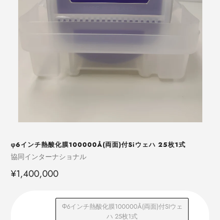
φ6インチ熱酸化膜100000Å(両⾯)付Siウェハ 25枚1式
売
協同インターナショナル
り
定
¥1,400,000
手
価
Φ6インチ熱酸化膜100000Å(両⾯)付SIウェ
ハ 25枚1式