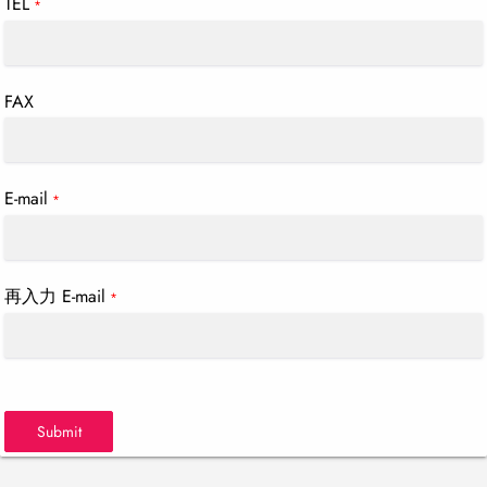
TEL
*
FAX
E-mail
*
再入力 E-mail
*
Submit