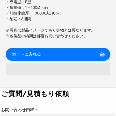
・導電型：
P
型
・抵抗値：
1
－
100Ω
・㎝
・熱酸化膜厚：
100000Å±10
％
・納期：
8
週間
※写真は製品イメージであり実物とは異なります。
※各製品の納期は都度お問い合わせください。
カートに入れる
カ
ー
ト
ご質問/見積もり依頼
に
商
品
お問い合わせ内容
*
を