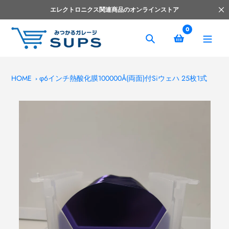
コ
エレクトロニクス関連商品のオンラインストア
ン
テ
0
ン
捜
ツ
索
へ
ス
HOME
φ6インチ熱酸化膜100000Å(両⾯)付Siウェハ 25枚1式
キ
ッ
プ