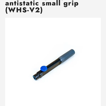
antistatic small grip
(WHS-V2)