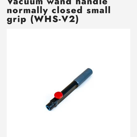
Vacuum wand handle
normally closed small
grip (WHS-V2)