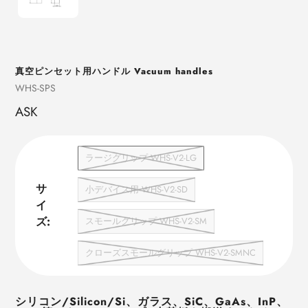
真空ピンセット用ハンドル Vacuum handles
売
WHS-SPS
り
ASK
手
ラージグリップ WHS-V2-LG
サ
小デバイス用 WHS-V2-SD
イ
ズ:
スモールグリップ WHS-V2-SM
クローズスモールグリップ WHS-V2-SMNC
シリコン
/Silicon/Si
、ガラス、
SiC
、
GaAs
、
InP
、