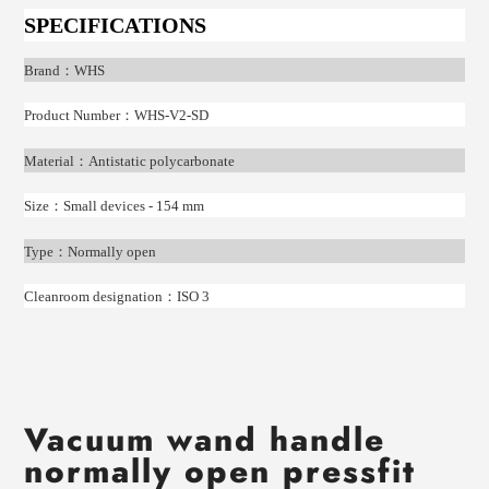
SPECIFICATIONS
Brand
：
WHS
Product Number
：
WHS-V2-SD
Material
：
Antistatic polycarbonate
Size
：
Small devices - 154 mm
Type
：
Normally open
Cleanroom designation
：
ISO 3
Vacuum wand handle
normally open pressfit