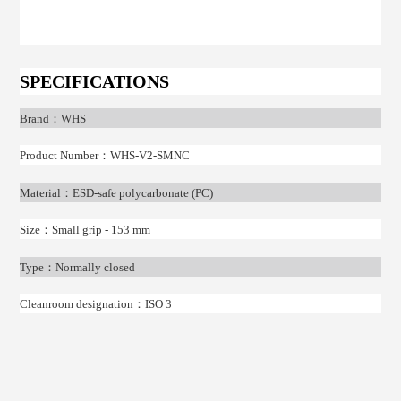
SPECIFICATIONS
Brand
：
WHS
Product Number
：
WHS-V2-SMNC
Material
：
ESD-safe polycarbonate (PC)
Size
：
Small grip - 153 mm
Type
：
Normally closed
Cleanroom designation
：
ISO 3