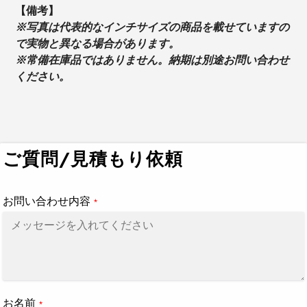
【備考】
※写真は代表的なインチサイズの商品を載せていますの
で実物と異なる場合があります。
※常備在庫品ではありません。納期は別途お問い合わせ
ください。
カ
ー
ト
ご質問/見積もり依頼
に
商
品
お問い合わせ内容
*
を
追
加
す
る
お名前
*