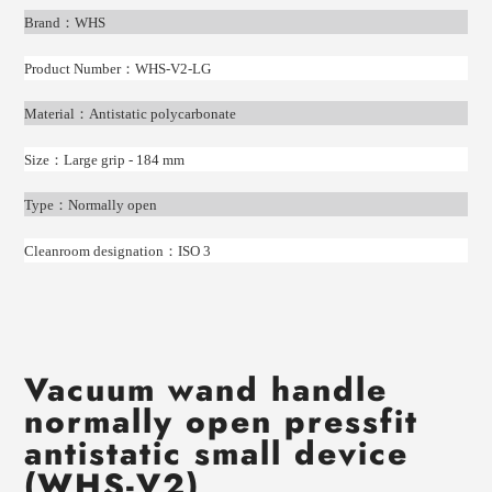
Brand
：
WHS
Product Number
：
WHS-V2-LG
Material
：
Antistatic polycarbonate
Size
：
Large grip - 184 mm
Type
：
Normally open
Cleanroom designation
：
ISO 3
Vacuum wand handle
normally open pressfit
antistatic small device
(WHS-V2)