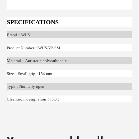
SPECIFICATIONS
Brand
：
WHS
Product Number
：
WHS-V2-SM
Material
：
Antistatic polycarbonate
Size
：
Small grip - 154 mm
Type
：
Normally open
Cleanroom designation
：
ISO 3