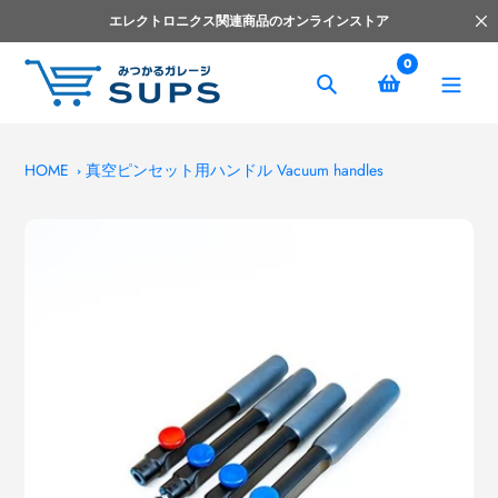
コ
エレクトロニクス関連商品のオンラインストア
ン
テ
0
ン
捜
ツ
索
へ
ス
HOME
真空ピンセット用ハンドル Vacuum handles
キ
ッ
プ