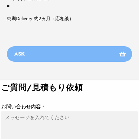
■
納期Delivery:約2ヵ月（応相談）
ASK
カ
ー
ト
ご質問/見積もり依頼
に
商
品
お問い合わせ内容
*
を
追
加
す
る