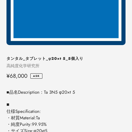
タンタル_タブレット_φ20×t 5_5個入り
売
高純度化学研究所
り
定
¥68,000
ASK
手
価
■品名Description：Ta 3N5 φ20×t 5
■
仕様Specification:
・材質Material:Ta
・純度Purity:99.95%
・サイズSize:φ20xt5