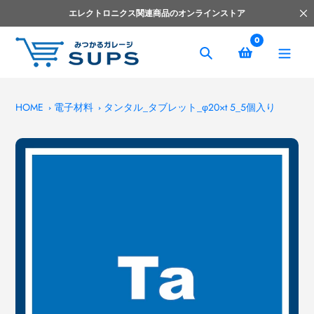
コ
エレクトロニクス関連商品のオンラインストア
ン
テ
0
ン
捜
ツ
索
へ
ス
HOME
電子材料
タンタル_タブレット_φ20×t 5_5個入り
キ
ッ
プ