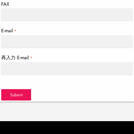
FAX
E-mail
*
再入力 E-mail
*
Submit