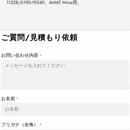
11528/0190-19549。AMAT Mirra用。
カ
ー
ト
ご質問/見積もり依頼
に
商
品
お問い合わせ内容
*
を
追
加
す
る
お名前
*
フリガナ（全角）
*