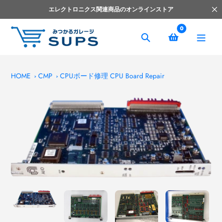
コ
エレクトロニクス関連商品のオンラインストア
ン
テ
0
ン
捜
ツ
索
へ
ス
HOME
CMP
CPUボード修理 CPU Board Repair
キ
ッ
プ